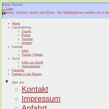
Keine Termine
Frühling, Sommer, Herbst und Winter - die Haßberglamas wandern durch da
Home
Lamatrekking
Touren
Preise
Termine
Anfahrt
Kamele
Infos
Touren / Reiten
Zucht
Infos zur Zucht
Verkaufstiere
Fanshop
Partner in der Region
über uns
Kontakt
Impressum
Anfahrt