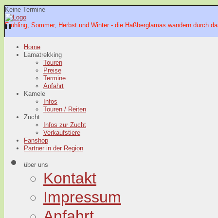
Keine Termine
Frühling, Sommer, Herbst und Winter - die Haßberglamas wandern durch da
Home
Lamatrekking
Touren
Preise
Termine
Anfahrt
Kamele
Infos
Touren / Reiten
Zucht
Infos zur Zucht
Verkaufstiere
Fanshop
Partner in der Region
über uns
Kontakt
Impressum
Anfahrt