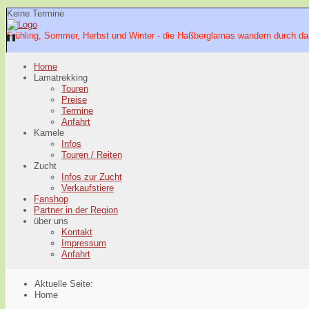
Keine Termine
Frühling, Sommer, Herbst und Winter - die Haßberglamas wandern durch da
Home
Lamatrekking
Touren
Preise
Termine
Anfahrt
Kamele
Infos
Touren / Reiten
Zucht
Infos zur Zucht
Verkaufstiere
Fanshop
Partner in der Region
über uns
Kontakt
Impressum
Anfahrt
Aktuelle Seite:
Home